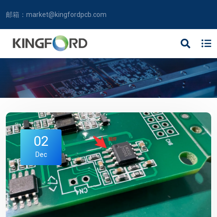
邮箱：
market@kingfordpcb.com
02
Dec