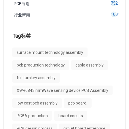
289
工程技术应用
435
PCBA加工
752
PCB制造
1001
行业新闻
Tag标签
surface mount technology assembly
pcb production technology
cable assembly
full turnkey assembly
XWR6843 mmWave sensing device PCB Assembly
low cost pcb assembly
pcb board.