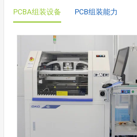
IC型贴
PCBA组装设备
PCB组装能力
PCB
板
、
装/插装
板、电池