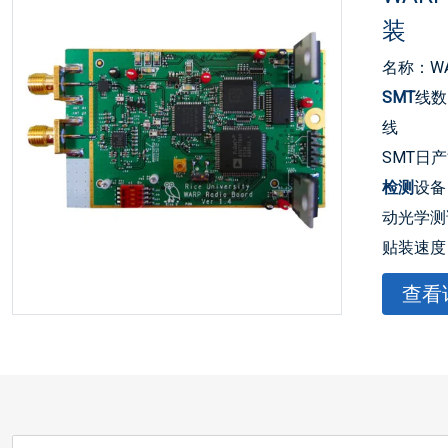
装
名称：W
SMT
线数
线
SMT日产
检测
设备：
动光学测
贴装速度
态）0.036
查看
可贴的最
±0.04mm
最小器件
BGA、
±0.04mm