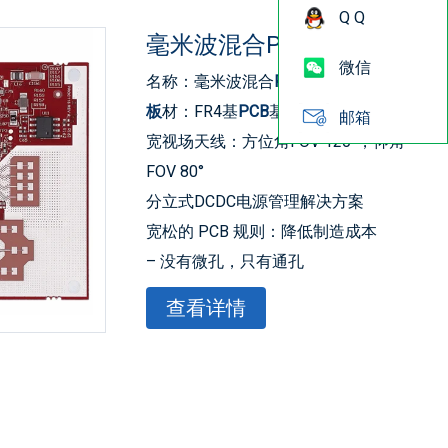
Q Q
毫米波混合PCBA组装
微信
名称：毫米波混合
PCBA
组装
板
材：FR4基
PCB
基板
邮箱
宽视场天线：方位角FOV 120°，仰角
FOV 80°
分立式DCDC电源管理解决方案
宽松的 PCB 规则：降低制造成本
– 没有微孔，只有通孔
–
BGA
焊盘上无过孔
查看详情
应用：60-GHz 至 64-GHz 毫米波传感
器
• 用于板载 Q
SPI
闪存编程的串行端口
• 用于通过 LVDS 传输原始模数转换器
(ADC) 数据的 60 针高密度 (HD) 连接器