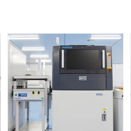
片精度：贴装超薄
PCB板
、柔性
金手指等具有较高水平。可贴
/混装TFT显示驱动板、手机主
保护电路等高难度产品