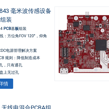
6843 毫米波传感设备
 组装
R4
PCB
基
板
组装
：方位角FOV 120°，仰角
CDC电源管理解决方案
PCB 规则：降低制造成本
微孔，只有通孔
盘上无过孔
Q
SPI
闪存编程的串行端口
详情
 LVDS 传输原始模数转换器
数据的 60 针高密度 (HD) 连接
CAN-FD 收发器；USB 供电的
P 无线电混合PCBA组
模式