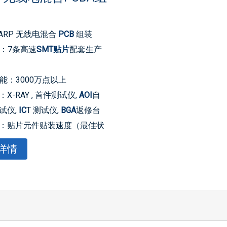
ARP 无线电混合
PCB
组装
：7条高速
SMT贴片
配套生产
能：3000万点以上
X-RAY , 首件测试仪,
AOI
自
试仪,
IC
T 测试仪,
BGA
返修台
：贴片元件贴装速度（最佳状
 S/piece
详情
小封装：0201，精度可达
精度：可贴装PLCC、QFP、
CSP等器件，管脚间距可达