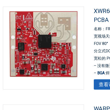
XWR
PCBA
名称：F
宽视场天线
FOV 80°
分立式D
宽松的 
– 没有
–
BGA
焊
用于板载 
查看
用于通过
(ADC) 
器：板载 
WAR
独立运行