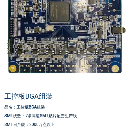
工控板BGA组装
品名：工控
板
BGA
组装
SMT
线数：7条高速
SMT贴片
配套生产线
SMT日产能：2000万点以上