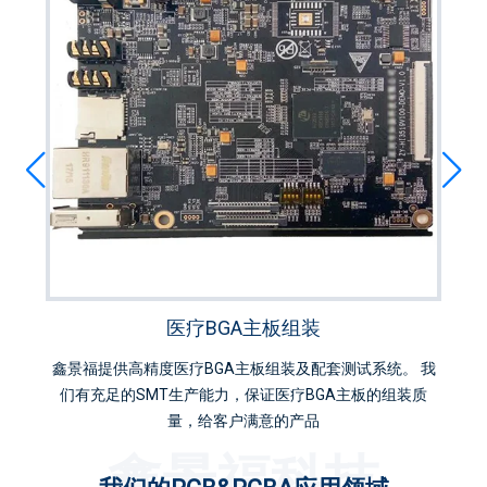
BGA工控主板组装
。 我
我们提供Camera模块BGA组装，采用双通道内存架构和
鑫景
装质
AMD A68H FCH (Bolton D2H)，性能卓越，价格实惠，欢迎
咨询
鑫景福科技