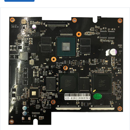
±0.04mm
IC型贴片精度：贴装超薄
PCB板
、柔性
PCB
板、金手指等具有较高水
平，可贴装/插装/混装TFT显示驱动板、手机主板、电池保护电路等
高难度产品