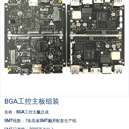
BGA工控主板组装
名称：
BGA
工控主
板
总成
SMT
线数：7条高速
SMT贴片
配套生产线