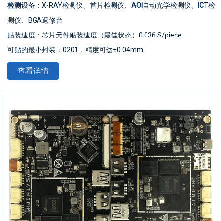
检测
设备：X-RAY检测仪、首片检测仪、
AOI
自动光学检测仪、
IC
T检
测仪、BGA返修台
贴装速度：芯片元件贴装速度（最佳状态）0.036 S/piece
可贴的最小封装：0201，精度可达±0.04mm
最小器件精度：可贴装PLCC、QFP、BGA、CSP等器件，管脚间距
查看详情
可达±0.04mm
IC型贴片精度：贴装超薄
PCB板
、柔性
PCB
板、金手指等具有较高水
平。可贴装/插装/混装TFT显示驱动板、手机主板、电池保护电路等
高难度产品