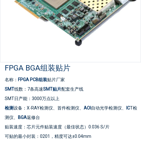
FPGA BGA组装贴片
名称：
FPGA
PCB组装
贴片厂家
SMT
线数：7条高速
SMT贴片
配套生产线
SMT日产能：3000万点以上
检测
设备：X-RAY检测仪、首件检测仪、
AOI
自动光学检测仪、
IC
T检
测仪、
BGA
返修台
贴装速度：芯片元件贴装速度（最佳状态）0.036 S/片
可贴的最小封装：0201，精度可达±0.04mm