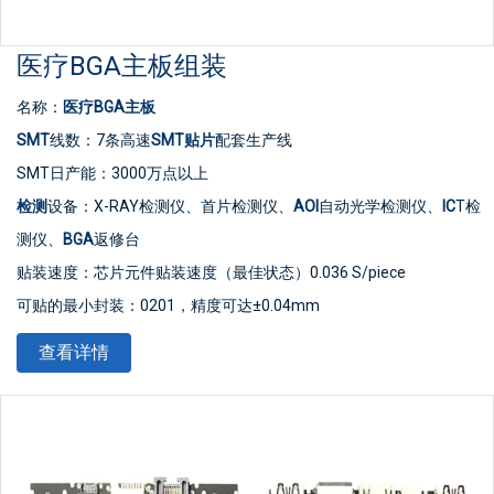
医疗BGA主板组装
名称：
医疗BGA主板
SMT
线数：7条高速
SMT贴片
配套生产线
SMT日产能：3000万点以上
检测
设备：X-RAY检测仪、首片检测仪、
AOI
自动光学检测仪、
IC
T检
测仪、
BGA
返修台
贴装速度：芯片元件贴装速度（最佳状态）0.036 S/piece
可贴的最小封装：0201，精度可达±0.04mm
最小器件精度：可贴装PLCC、QFP、BGA、CSP等器件，管脚间距
查看详情
可达±0.04mm
IC型贴片精度：贴装超薄
PCB板
、柔性
PCB
板
、金手指等具有较高水
平。可贴装/插装/混装TFT显示驱动板、手机主板、电池保护电路等
高难度产品