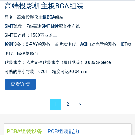
高端投影机主板BGA组装
品名：高端投影仪主
板
BGA
组装
SMT
线数：7条高速
SMT贴片
配套生产线
SMT日产能：1500万点以上
检测
设备：X-RAY检测仪、首片检测仪、
AOI
自动光学检测仪、
IC
T检
测仪、BGA返修台
贴装速度：芯片元件贴装速度（最佳状态）0.036 S/piece
可贴的最小封装：0201，精度可达±0.04mm
最小器件精度：可贴装PLCC、QFP、BGA、CSP等器件，引脚间距
查看详情
±0.04mm
IC型贴片精度：贴装超薄
PCB板
、
FPC
PCB
板、金手指等具有较高水
1
2
平，可贴装/插装/混装TFT显示驱动板、手机主板、电池保护电路等
高难度产品
PCBA组装设备
PCB组装能力