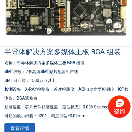
半导体解决方案多媒体主板 BGA 组装
名称：半导体解决方案多媒体主
板
BGA
组装
SMT
线数：7条高速
SMT贴片
配套生产线
SMT日产能：1500万点以上
检测
设备：X-RAY检测仪、首片检测仪、
AOI
自动光学检测仪、
IC
T检
测仪、BGA返修台
贴装速度：芯片元件贴装速度（最佳状态）0.036 S/piece
可贴的最小封装：0201，精度可达±0.04mm
最小器件精度：可贴装PLCC、QFP、BGA、CSP等器件，引脚间距
查看详情