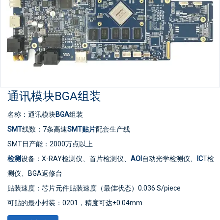
通讯模块BGA组装
名称：通讯模块
BGA
组装
SMT
线数：7条高速
SMT贴片
配套生产线
SMT日产能：2000万点以上
检测
设备：X-RAY检测仪、首片检测仪、
AOI
自动光学检测仪、
IC
T检
测仪、BGA返修台
贴装速度：芯片元件贴装速度（最佳状态）0.036 S/piece
可贴的最小封装：0201，精度可达±0.04mm
最小器件精度：可贴装PLCC、QFP、BGA、CSP等器件，管脚间距