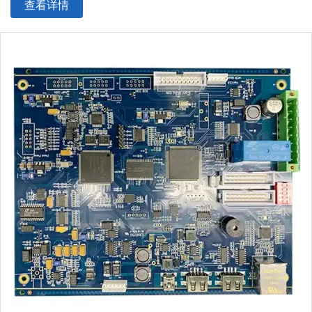
查看详情
可达±0.04mm
IC型贴片精度：贴装超薄
PCB板
、
FPC
PCB
板
、金手指等具有较高水
平。可贴装/插装/混装TFT显示驱动板、手机主板、电池保护电路等
高难度产品