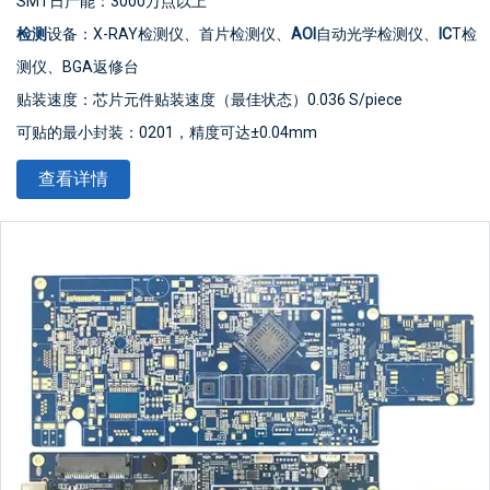
SMT日产能：3000万点以上
检测
设备：X-RAY检测仪、首片检测仪、
AOI
自动光学检测仪、
IC
T检
测仪、BGA返修台
贴装速度：芯片元件贴装速度（最佳状态）0.036 S/piece
可贴的最小封装：0201，精度可达±0.04mm
最小器件精度：可贴装PLCC、QFP、BGA、CSP等器件，管脚间距
查看详情
可达±0.04mm
IC型贴片精度：贴装超薄
PCB板
、柔性
PCB
板、金手指等具有较高水
平。可贴装/插装/混装TFT显示驱动板、手机主板、电池保护电路等
高难度产品