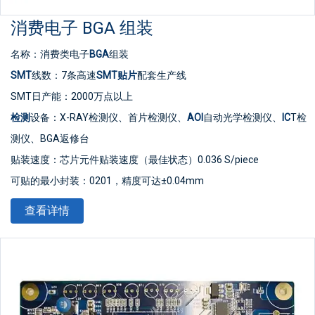
消费电子 BGA 组装
名称：消费类电子
BGA
组装
SMT
线数：7条高速
SMT贴片
配套生产线
SMT日产能：2000万点以上
检测
设备：X-RAY检测仪、首片检测仪、
AOI
自动光学检测仪、
IC
T检
测仪、BGA返修台
贴装速度：芯片元件贴装速度（最佳状态）0.036 S/piece
可贴的最小封装：0201，精度可达±0.04mm
最小器件精度：可贴装PLCC、QFP、BGA、CSP等器件，管脚间距
查看详情
可达±0.04mm
IC型贴片精度：贴装超薄
PCB板
、
FPC
PCB
板
、金手指等具有较高水
平。可贴装/插装/混装TFT显示驱动板、手机主板、电池保护电路等
高难度产品