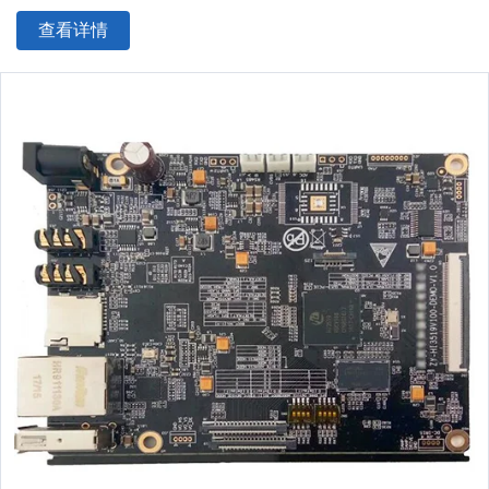
最小器件精度：可贴装PLCC、QFP、BGA、CSP等器件，管脚间距
查看详情
可达±0.04mm
IC型贴片精度：贴装超薄
PCB板
、
FPC
PCB
板
、金手指等具有较高水
平。可贴装/插装/混装TFT显示驱动板、手机主板、电池保护电路等
高难度产品