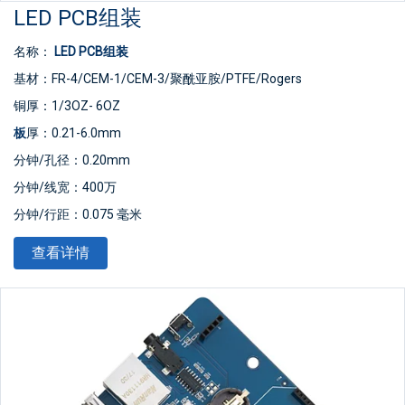
LED PCB组装
名称：
LED
PCB组装
基材：FR-4/CEM-1/CEM-3/聚酰亚胺/PTFE/Rogers
铜厚：1/3OZ- 6OZ
板
厚：0.21-6.0mm
分钟/孔径：0.20mm
分钟/线宽：400万
分钟/行距：0.075 毫米
表面处理：喷锡/金钻/
OSP
/无铅喷锡
查看详情
板材尺寸：最小10*15mm，最大508*889mm
产品类型：OEM&
ODM
PCB
标准：
IPC
-A-610 D/IPC-III标准
证书：ISO9001/ CE/ TUV/ ROHS
质保：1年
服务：一站式OEM代工服务