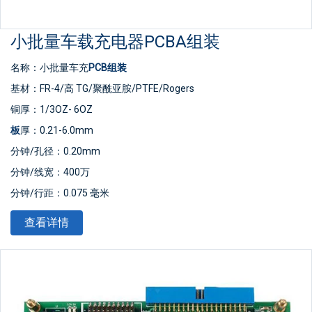
小批量车载充电器PCBA组装
名称：小批量车充
PCB组装
基材：FR-4/高 TG/聚酰亚胺/PTFE/Rogers
铜厚：1/3OZ- 6OZ
板
厚：0.21-6.0mm
分钟/孔径：0.20mm
分钟/线宽：400万
分钟/行距：0.075 毫米
表面处理：喷锡/金钻/
OSP
/无铅喷锡
查看详情
板材尺寸：最小10*15mm，最大508*889mm
产品类型：OEM&
ODM
PCB
标准：
IPC
-A-610 D/IPC-III标准
证书：ISO9001/ CE/ TUV/ ROHS