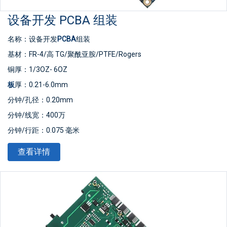
设备开发 PCBA 组装
名称：设备开发
PCBA
组装
基材：FR-4/高 TG/聚酰亚胺/PTFE/Rogers
铜厚：1/3OZ- 6OZ
板
厚：0.21-6.0mm
分钟/孔径：0.20mm
分钟/线宽：400万
分钟/行距：0.075 毫米
表面处理：喷锡/金钻/
OSP
/无铅喷锡
查看详情
板材尺寸：最小10*15mm，最大508*889mm
产品类型：OEM&
ODM
PCB
标准：
IPC
-A-610 D/IPC-III标准
证书：ISO9001/ CE/ TUV/ ROHS
质保：1年