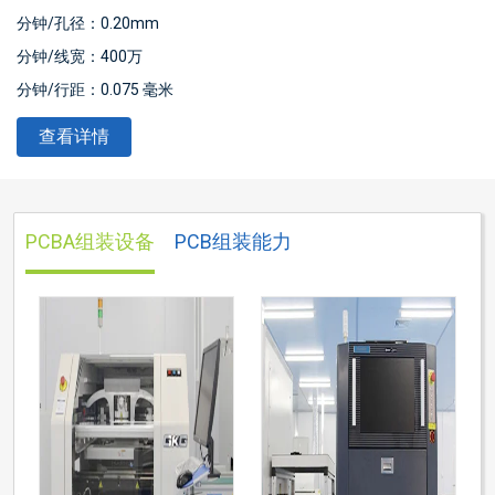
分钟/孔径：0.20mm
分钟/线宽：400万
分钟/行距：0.075 毫米
表面处理：喷锡/金钻/
OSP
/无铅喷锡
查看详情
板材尺寸：最小10*15mm，最大508*889mm
产品类型：OEM&
ODM
PCB标准：
IPC
-A-610 D/IPC-III标准
PCBA组装设备
PCB组装能力
证书：ISO9001/ CE/ TUV/ ROHS
质保：1年
服务：一站式OEM代工服务
电子测试：100%
物流：空运/海运