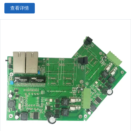
表面处理：喷锡/金钻/
OSP
/无铅喷锡
查看详情
板材尺寸：最小10*15mm，最大508*889mm
产品类型：OEM&
ODM
PCB
标准：
IPC
-A-610 D/IPC-III标准
证书：ISO9001/ CE/ TUV/ ROHS
质保：1年
服务：一站式OEM代工服务
电子测试：100%
物流：空运/海运