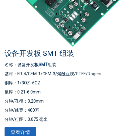
设备开发板 SMT 组装
名称：设备开发
板
SMT
组装
基材：FR-4/CEM-1/CEM-3/聚酰亚胺/PTFE/Rogers
铜厚：1/3OZ- 6OZ
板厚：0.21-6.0mm
分钟/孔径：0.20mm
分钟/线宽：400万
分钟/行距：0.075 毫米
表面处理：喷锡/金钻/
OSP
/无铅喷锡
查看详情