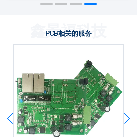
鑫景福科技
PCB相关的服务