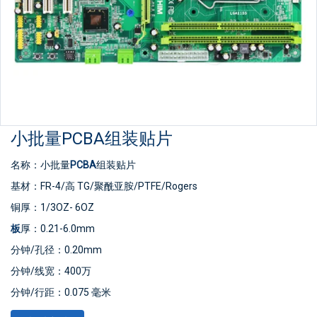
小批量PCBA组装贴片
名称：小批量
PCBA
组装贴片
基材：FR-4/高 TG/聚酰亚胺/PTFE/Rogers
铜厚：1/3OZ- 6OZ
板
厚：0.21-6.0mm
分钟/孔径：0.20mm
分钟/线宽：400万
分钟/行距：0.075 毫米
表面处理：喷锡/金钻/
OSP
/无铅喷锡