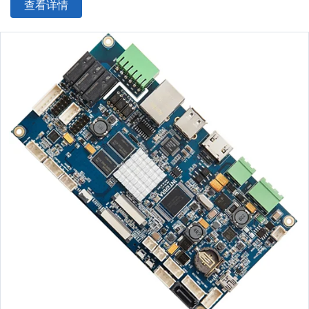
查看详情
板材尺寸：最小10*15mm，最大508*889mm
产品类型：OEM&
ODM
PCB
标准：
IPC
-A-610 D/IPC-III标准
证书：ISO9001/ CE//TUV/ ROHS
质保：1年
服务：一站式OEM代工服务
电子测试：100%
物流：空运/海运