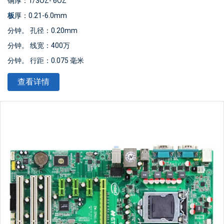
铜厚：1/3OZ- 6OZ
板
厚：0.21-6.0mm
分钟。 孔径：0.20mm
分钟。 线宽：400万
分钟。 行距：0.075 毫米
表面处理：喷锡/金钻/
OSP
/无铅喷锡
查看详情
板材尺寸：最小10*15mm，最大508*889mm
产品类型：OEM&
ODM
PCB
标准：
IPC
-A-610 D/IPC-III标准
证书：ISO9001/ CE/ TUV/ ROHS
质保：1年
服务：一站式OEM代工服务
电子测试：100%
物流：空运/海运