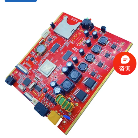
板材尺寸：最小10*15mm，最大508*889mm
产品类型：OEM&
ODM
PCB
标准：
IPC
-A-610 D/IPC-III标准
证书：ISO9001/ CE/ TUV/ ROHS
质保：1年
服务：一站式OEM代工服务
电子测试：100%
物流：空运/海运