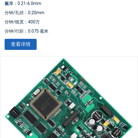
板
厚：0.21-6.0mm
分钟/孔径：0.20mm
分钟/线宽：400万
分钟/行距：0.075 毫米
表面处理：喷锡/金钻/
OSP
/无铅喷锡
查看详情
板材尺寸：最小10*15mm，最大508*889mm
产品类型：OEM&
ODM
PCB
标准：
IPC
-A-610 D/IPC-III标准
证书：ISO9001/ CE/ TUV/ ROHS
质保：1年
服务：一站式OEM代工服务
电子测试：100%
物流：空运/海运