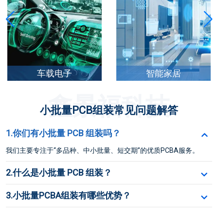
车载电子
智能家居
鑫景福科技
小批量PCB组装常见问题解答
1.你们有小批量 PCB 组装吗？
我们主要专注于“多品种、中小批量、短交期”的优质PCBA服务。
2.什么是小批量 PCB 组装？
3.小批量PCBA组装有哪些优势？