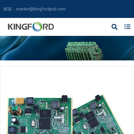
邮箱：
market@kingfordpcb.com