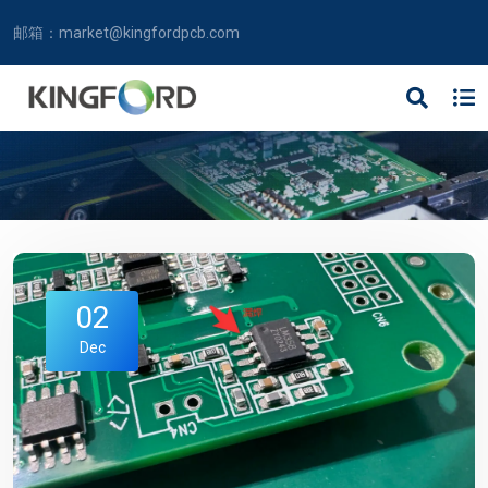
邮箱：
market@kingfordpcb.com
02
Dec