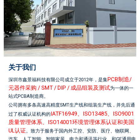
关于我们
PCB制造/
深圳市鑫景福科技有限公司成立于2012年，是集
元器件采购 / SMT / DIP / 成品组装及测试
为一体的一
站式PCBA制造商。
公司拥有多条
高速高精度
SMT生产线
和组装生产线，并
先后通
IATF16949、ISO13485、ISO9001
过了权威认证机构的
质量管理体系、ISO14001环境管理体系认证和美国
UL认证
。致力于服务于国内外工控、安防、医疗、物联网、
汽车、人工智能、智能家居、电力和通讯等行业，和GE通用电