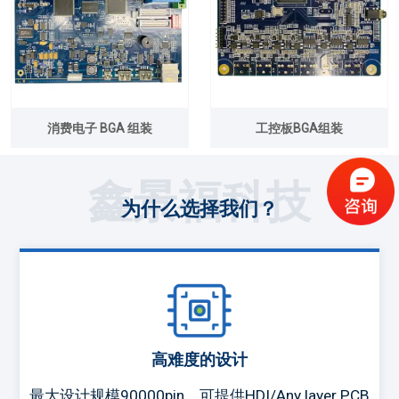
消费电子 BGA 组装
工控板BGA组装
鑫景福科技
为什么选择我们？
高难度的设计
最大设计规模90000pin，可提供HDI/Any layer PCB