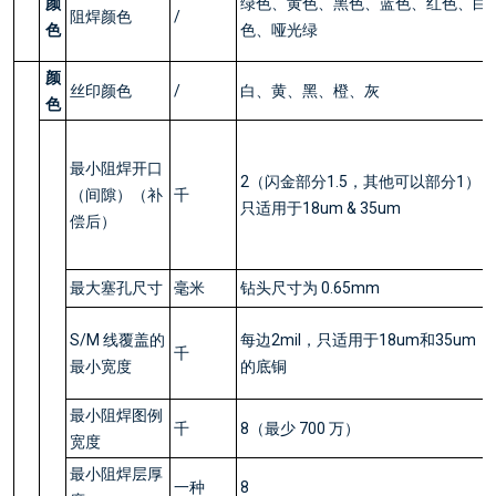
颜
绿色、黄色、黑色、蓝色、红色、白
阻焊颜色
/
色
色、哑光绿
颜
丝印颜色
/
白、黄、黑、橙、灰
色
最小阻焊开口
2（闪金部分1.5，其他可以部分1）
（间隙）（补
千
只适用于18um & 35um
偿后）
最大塞孔尺寸
毫米
钻头尺寸为 0.65mm
S/M 线覆盖的
每边2mil，只适用于18um和35um
千
最小宽度
的底铜
最小阻焊图例
千
8（最少 700 万）
宽度
最小阻焊层厚
一种
8