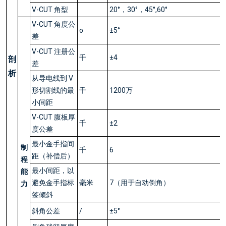
V-CUT 角型
20°，30°，45°,60°
V-CUT 角度公
o
±5°
差
V-CUT 注册公
千
±4
剖
差
析
从导电线到 V
形切割线的最
千
1200万
小间距
V-CUT 腹板厚
千
±2
度公差
最小金手指间
制
千
6
距（补偿后）
程
最小间距，以
能
避免金手指标
毫米
7（用于自动倒角）
力
签倾斜
斜角公差
/
±5°