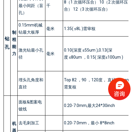
8（1 次循环压合） 10（2 次循环压
最小间距（盲
千
合） 12（3 次循环压合）
孔）
0.15mm机械
毫米
1.35( ≤8L )需审核
钻最大板厚
制
钻
程
孔
能
激光钻最小孔
0.10(深度 ≤55um ),0.13(深
力
毫米
径
度 ≤80um ，0.15( 深度≤100um )
埋头孔角度和
Top 82 ，90 ，120度， 直径≤10mm
直径
需复核
面板&图案电
0.20-7.0mm,最大24*30inch
镀线
去毛刺加工
0.20-7.0mm，最小 8*8inch
机
器