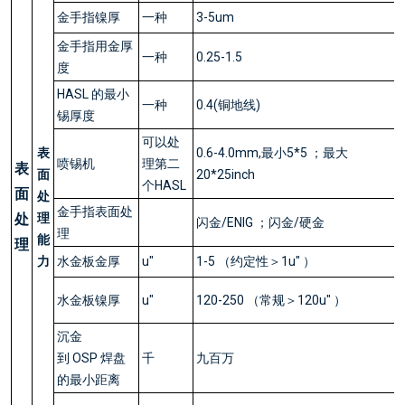
金手指镍厚
一种
3-5um
金手指用金厚
一种
0.25-1.5
度
HASL 的最小
一种
0.4(铜地线)
锡厚度
可以处
表
0.6-4.0mm,最小5*5 ；最大
喷锡机
理第二
表
面
20*25inch
个HASL
面
处
金手指表面处
处
理
闪金/ENIG ；闪金/硬金
理
能
理
力
水金板金厚
u"
1-5 （约定性＞1u" ）
水金板镍厚
u"
120-250 （常规＞120u" ）
沉金
到 OSP 焊盘
千
九百万
的最小距离