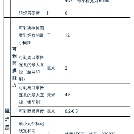
4OZ，最小桥宽为 6mils。
阻焊层硬度
H
6
可剥离掩模图
案到焊盘的最
千
12
小间距
可
剥
可剥离口罩帐
面
篷孔的最大直
毫米
2
膜
径（丝网印
能
刷）
力
可剥离口罩帐
篷孔的最大直
毫米
4.5
径（铝印刷）
阻
可剥面膜厚度
毫米
0.2-0.5
焊
最小元件标记
层
线宽和高