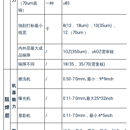
（70um底
一种
≥85
铜）
蚀刻打标最小
8(12 、18um) ，10(35um) ，
千
线宽
12 （70um ）
内外层最大成
/
1OZ(350um) 、≥6OZ需审核
品铜厚
铜厚不同
/
18/35 、35/70(需复核)
擦洗机
/
0.50-7.0mm, 最小：9*9inch
机
器
曝光机
/
0.11-7.0mm,最大25*32inch
阻
能
力
焊
层
显影机
/
0.11-7.0mm，最小 4*5inch