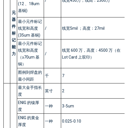
/
线宽450万；线高：2300万
(12 、18um
基铜)
元
器
最小元件标记
件
线宽和高度
/
线宽5mil ；高度：27mil
标
(35um 基铜)
记
最小元件标记
能
线宽和高度
线宽 600 万，高度：4500 万（在
力
/
（≥70um 基
Lot Card 上双印）
铜）
图例到焊盘的
千
7
最小间距
最大金手指长
英寸
2
度
ENIG 的镍厚
一种
3-5um
度
ENIG 的黄金
一种
0.025-0.10
厚度