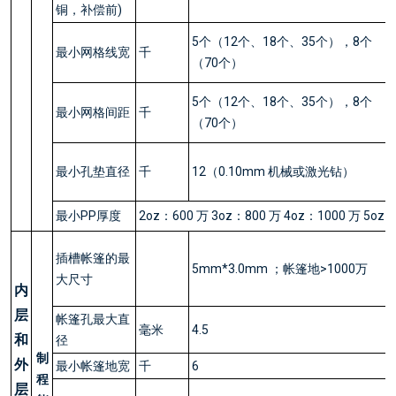
铜，补偿前)
5个（12个、18个、35个），8个
最小网格线宽
千
（70个）
5个（12个、18个、35个），8个
最小网格间距
千
（70个）
最小孔垫直径
千
12（0.10mm 机械或激光钻）
最小PP厚度
2oz：600 万 3oz：800 万 4oz：1000 万 5oz
插槽帐篷的最
5mm*3.0mm ；帐篷地>1000万
大尺寸
内
层
帐篷孔最大直
毫米
4.5
和
径
制
外
最小帐篷地宽
千
6
程
层