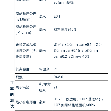
≤0.5mm喷锡
成品板厚公差
毫米
±0.1
( ≤1.0mm )
成品板厚公差
毫米
材料厚度±10%
(>1.0mm)
未指定成品板
多层： ≤2.0mm can ±0.1 ；2.0-
厚度公差（无
毫米
3.0mm can±0.15 ； ≥3.0mm
叠层要求）
can ±0.2 ；双面+/-10%
剥离强度
N/厘米
7.8
易燃
94V-0
可
和/平方
离子污染
≤1
靠
厘米
的
0.075（仅适用于 HOZ 基础铜）/
测
最小介电厚度
毫米
1OZ 如果铜接地面积 >80%
试