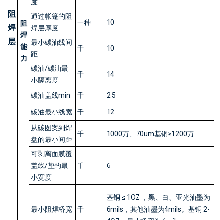
度
阻
通过帐篷的阻
一种
10
阻
焊
焊层厚度
焊
层
最小碳油线间
能
千
10
距
力
碳油/碳油最
千
14
小隔离度
碳油盖线min
千
2.5
碳油最小线宽
千
12
从碳图案到焊
千
1000万、70um基铜≥1200万
盘的最小间距
可剥离面膜覆
盖线/垫的最
千
6
小宽度
基铜 ≤ 1OZ ，黑、白、亚光油墨为
最小阻焊桥宽
千
6mils，其他油墨为4mils。基铜 2-