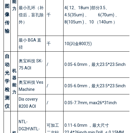
能
图
最小孔环（补
4( 12、18um )部分3.5、
力
像
偿后，盲孔除
千
4.5(35um) 、 6(70um) 、
外）
8(105um ) 、10 （140um ）
传
输
最小 BGA 直
千
10(闪金800万)
径
自
奥宝科技 SK-
动
/
0.05-6.0mm，最大23.5*23.5inch
75 AOI
机
光
器
学
奥宝科技 Ves
能
/
0.05-6.0mm，最大23.5*23.5inch
检
Machine
力
测
Dis covery
/
0.05-7.7mm, max26*31inch
仪
8200 AOI
NTL-
可加工
0.11-6.0mm ，最大尺寸
DG2H\NTL-
二次钻
22.4*26inch min Drill ￠0.15MM
机