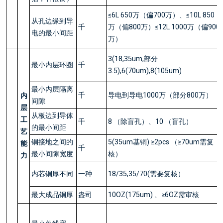
≤6L 650万（偏700万）、≤10L 850
从孔边缘到导
千
万（偏800万）≤12L 1000万（偏900
电的最小间距
万）
3(18,35um,部分
最小内层环圈
千
3.5),6(70um),8(105um)
最小内层隔离
千
导电到导电1000万（部分800万）
内
间隙
层
从板边到导体
工
千
8 （除盲孔）、10 （盲孔）
的最小间距
艺
铜接地之间的
5(35um基铜) ≥2pcs （≥70um需复
能
千
最小间隙宽度
核）
力
内芯铜厚不同
一种
18/35,35/70(需要复核）
最大成品铜厚
盎司
10OZ(175um) 、≥6OZ需审核