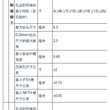
制
孔边到导体的
程
最小间距（盲
千
6( ≤8L ),7( ≤10L ),8( ≤14L ),12( ≤26L )
能
孔除外）
力
最大钻头尺寸
毫米
6.3
0.20mm 钻头
尺寸的最大板
毫米
2.5
厚
最小多命中槽
毫米
0.45
宽度
压装孔尺寸公
千
±2
差
最小 PTH 槽
毫米
±0.15
尺寸公差
最小 NPTH 槽
毫米
±0.05
尺寸公差
孔边到导体的