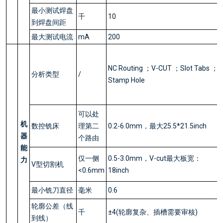
最小测试焊盘
千
10
到焊盘间距
最大测试电流
mA
200
NC Routing ；V-CUT ；Slot Tabs ；
分析类型
/
Stamp Hole
可以处
机
数控铣床
理第二
0.2-6.0mm，最大25.5*21.5inch
器
个路由
能
仅一侧
0.5-3.0mm，V-cut最大板宽：
力
V型切割机
<0.6mm
18inch
最小铣刀直径
毫米
0.6
轮廓公差（线
千
±4(轮廓复杂、插槽需要审核)
到线）