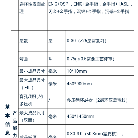
选择性表面处
ENIG+OSP ，ENIG+金手指，金手指+HASL ，
理
闪金+金手指，沉银+金手指，沉锡+金手指
层数
层
0-30（≥26层需复习）
弯曲
%
0.75( ≤ 0.5需要工艺评审）
最小成品尺寸
毫米
10*10mm
最大成品尺寸
毫米
450*900mm
（≥4L ）
盲孔/埋孔的
/
多压循环≤4次（2循环压需审核）
多压机
基
最大成品尺寸
产
本
毫米
450*1450mm
（双面）
品
信
能
息
0.30-3.0（≤0.3mm需复核），
力
成品板厚
毫米