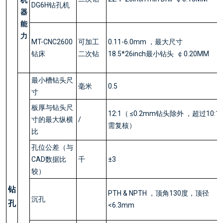
DG6H钻孔机
器
能
力
MT-CNC2600
可加工
0.11-6.0mm ，最大尺寸
钻床
二次钻
18.5*26inch最小钻头 ￠0.20MM
最小槽钻头尺
毫米
0.5
寸
板厚与钻头尺
12:1（ ≤0.2mm钻头除外 ，超过10:1
寸的最大纵横
/
需复核）
比
孔位公差（与
CAD数据比
千
±3
较）
钻
PTH & NPTH ，顶角130度，顶径
沉孔
孔
<6.3mm