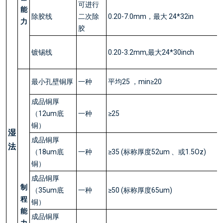
可进行
能
除胶线
二次除
0.20-7.0mm，最大 24*32in
力
胶
镀锡线
0.20-3.2mm,最大24*30inch
最小孔壁铜厚
一种
平均25 ，min≥20
成品铜厚
（12um底
一种
≥25
铜）
湿
成品铜厚
法
（18um底
一种
≥35 (标称厚度52um 、或1.5Oz)
铜）
成品铜厚
制
（35um底
一种
≥50 (标称厚度65um)
程
铜）
能
成品铜厚
力