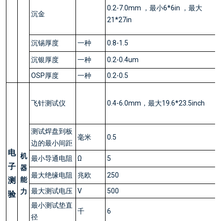
0.2-7.0mm ，最小6*6in ，最大
沉金
21*27in
沉锡厚度
一种
0.8-1.5
沉银厚度
一种
0.2-0.4um
OSP厚度
一种
0.2-0.5
飞针测试仪
0.4-6.0mm，最大19.6*23.5inch
测试焊盘到板
毫米
0.5
边的最小间距
电
机
最小导通电阻
Ω
5
子
器
最大绝缘电阻
兆欧
250
测
能
最大测试电压
V
500
力
验
最小测试垫直
千
6
径