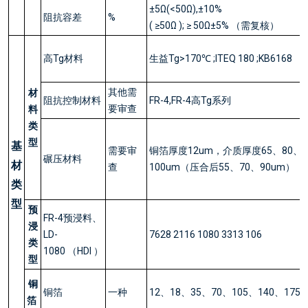
±5Ω(<50Ω),±10%
阻抗容差
%
( ≥50Ω ); ≥ 50Ω±5% （需复核）
高Tg材料
生益Tg>170℃ ;ITEQ 180 ;KB6168
其他需
材
阻抗控制材料
FR-4,FR-4高Tg系列
要审查
料
类
型
基
需要审
铜箔厚度12um，介质厚度65、80、
碾压材料
材
查
100um（压合后55、70、90um）
类
型
预
FR-4预浸料、
浸
LD-
7628 2116 1080 3313 106
类
1080 （HDI ）
型
铜
铜箔
一种
12、18、35、70、105、140、175
箔