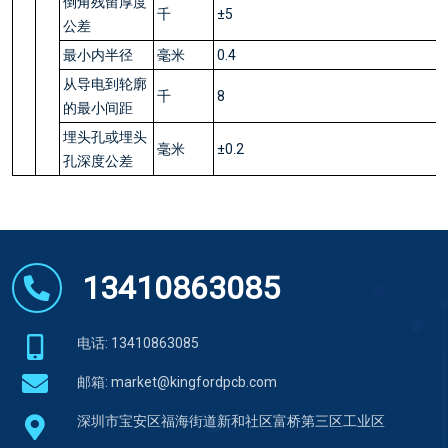
倒角残留厚度
千
±5
公差
最小内半径
毫米
0.4
从导电到轮廓
千
8
的最小间距
埋头孔或埋头
毫米
±0.2
孔深度公差
13410863085
电话: 13410863085
邮箱:
market@kingfordpcb.com
深圳市宝安区福海街道新和社区富桥第三区工业区