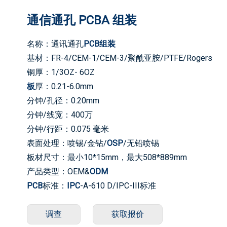
通信通孔 PCBA 组装
名称：通讯通孔
PCB组装
基材：FR-4/CEM-1/CEM-3/聚酰亚胺/PTFE/Rogers
铜厚：1/3OZ- 6OZ
板
厚：0.21-6.0mm
分钟/孔径：0.20mm
分钟/线宽：400万
分钟/行距：0.075 毫米
表面处理：喷锡/金钻/
OSP
/无铅喷锡
板材尺寸：最小10*15mm，最大508*889mm
产品类型：OEM&
ODM
PCB
标准：
IPC
-A-610 D/IPC-III标准
证书：ISO9001/ CE/ TUV/ ROHS
质保：1年
调查
获取报价