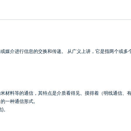
服务：一站式OEM代工服务
电子测试：100%
物流：空运/海运
或媒介进行信息的交换和传递。 从广义上讲，它是指两个或多
米材料等的通信，其特点是介质看得见、摸得着（明线通信、有
）的一种通信形式。
)。