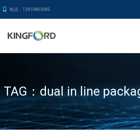
电话：
13410863085
TAG：
dual in line pack