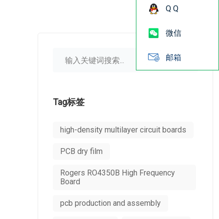
Q Q
微信
邮箱
Tag标签
high-density multilayer circuit boards
PCB dry film
Rogers RO4350B High Frequency
Board
pcb production and assembly