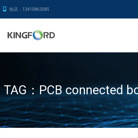
电话：
13410863085
TAG：
PCB connected b