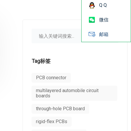
Q Q
微信
邮箱
Tag标签
PCB connector
multilayered automobile circuit
boards
through-hole PCB board
rigid-flex PCBs