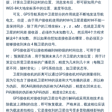
据，计算出卫星到达时的位置。 消息发布后，即可获知用户在
WGS-84大地坐标系中的位置、速度等信息。
可见，GPS导航系统中卫星部分的作用就是不断地发送导航
电文。 但是，由于用户接收机使用的时钟与卫星星载时钟不能一
直保持同步，除了用户的三维坐标x，y，z，aΔt，也就是卫星与
卫星的时间差 接收器，必须作为未知数引入。 然后用4个方程求
解这4个未知数。 所以如果你想知道接收器在哪里，你必须至少
能够接收到来自 4 颗卫星的信号。
GPS接收器可以接收精确到纳秒级的时间信息，可用于授
时； 预测星历表，用于预测未来几个月卫星的大致位置； 用于计
算定位所需卫星坐标的广播星历，精度为几米到几十米（每颗卫
星不同，随时变化）； GPS系统信息，如卫星状态等。
卫星到接收机的距离可以通过GPS接收机对码的测量得到。
因为它包含了接收机卫星时钟的误差和大气传播的误差，所以称
为伪距。 用CA码测得的伪距称为CA码伪距，精度在20米左右。
P码测得的伪距称为P码伪距，精度在2米左右。
GPS接收机对接收到的卫星信号进行解码或采用其他技术去
除载波上调制的信息，即可恢复载波。 严格来说，载波相位应该
称为载波差拍相位，它是接收到的卫星信号受多普勒频移影响的