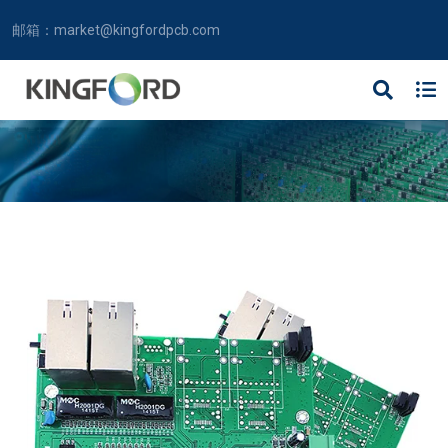
邮箱：
market@kingfordpcb.com