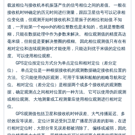
载波相位与接收机本机振荡产生的信号相位之间的差值。 一般在
接收机时钟确定的历元时间进行测量，跟踪卫星信号可以记录相
位变化值，但观测开始时接收机和卫星振子的相位初始值 不知
道，一开始第一个epoch的相位整数也是未知的，也就是整数模
糊，只能在数据处理中作为参数来解决。 相位观测值的精度高达
毫米级，但前提是要解决整圈的模糊。 因此相位观测值只有在有
相对定位和连续观测值时才能使用，只能达到优于米级的定位精
度。 可以使用相位观察。
GPS定位按定位方式分为单点定位和相对定位（差分定
位）。 单点定位是一种根据接收机的观测数据确定接收机位置的
方法。 它只能使用伪距观测，可用于车辆和船舶的粗略导航和定
位。 相对定位（差分定位）是根据两个或多个接收机的观测数
据，确定观测点之间相对位置的一种方法。 它可以使用伪距观测
或相位观测。 大地测量或工程测量应使用相位观测进行相对定
位。
GPS观测值包括卫星和接收机时钟误差、大气传播延迟、多
径效应等误差。 定位计算还受到卫星广播星历误差的影响，在进
行相对定位时，大部分常见误差都被消除了。 偏移或减弱，因此