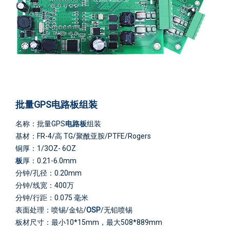
批量GPS电路板组装
名称：批量GPS
电路板
组装
基材：FR-4/高 TG/聚酰亚胺/PTFE/Rogers
铜厚：1/3OZ- 6OZ
板
厚：0.21-6.0mm
分钟/孔径：0.20mm
分钟/线宽：400万
分钟/行距：0.075 毫米
表面处理：喷锡/金钻/
OSP
/无铅喷锡
板材尺寸：最小10*15mm，最大508*889mm