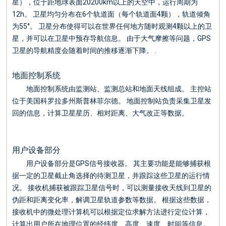
星），位于距地球表面20200km以上的天空中，运行周期为
12h。 卫星均匀分布在6个轨道面（每个轨道面4颗），轨道倾角
为55°。 卫星分布使得可以在世界任何地方随时观测4颗以上的卫
星，并可以在卫星中预存导航信息。 由于大气摩擦等问题，GPS
卫星的导航精度会随着时间的推移逐渐下降。 .
地面控制系统
地面控制系统由监测站、监测总站和地面天线组成。 主控站
位于美国科罗拉多州斯普林菲尔德。 地面控制站负责采集卫星发
回的信息，计算卫星星历、相对距离、大气改正等数据。
用户设备部分
用户设备部分是GPS信号接收器。 其主要功能是能够捕获根
据一定的卫星截止角选择的待测卫星，并跟踪这些卫星的运行情
况。 接收机捕获被跟踪卫星信号时，可以测量接收天线到卫星的
伪距和距离变化率，解调卫星轨道参数等数据。 根据这些数据，
接收机中的微处理计算机可以根据定位求解方法进行定位计算，
计算出用户所在地理位置的经纬度、高度、速度、时间等信息。