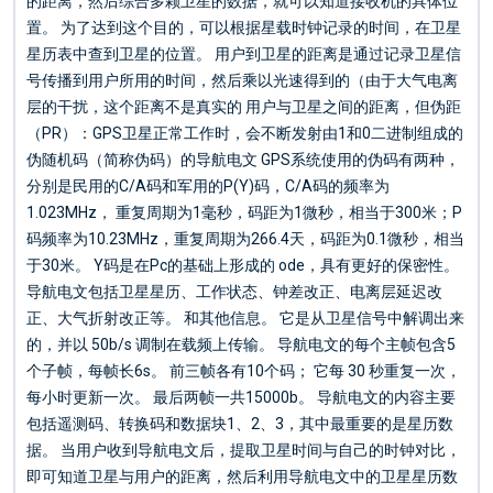
的距离，然后综合多颗卫星的数据，就可以知道接收机的具体位
置。 为了达到这个目的，可以根据星载时钟记录的时间，在卫星
星历表中查到卫星的位置。 用户到卫星的距离是通过记录卫星信
号传播到用户所用的时间，然后乘以光速得到的（由于大气电离
层的干扰，这个距离不是真实的 用户与卫星之间的距离，但伪距
（PR）：GPS卫星正常工作时，会不断发射由1和0二进制组成的
伪随机码（简称伪码）的导航电文 GPS系统使用的伪码有两种，
分别是民用的C/A码和军用的P(Y)码，C/A码的频率为
1.023MHz， 重复周期为1毫秒，码距为1微秒，相当于300米；P
码频率为10.23MHz，重复周期为266.4天，码距为0.1微秒，相当
于30米。 Y码是在Pc的基础上形成的 ode，具有更好的保密性。
导航电文包括卫星星历、工作状态、钟差改正、电离层延迟改
正、大气折射改正等。 和其他信息。 它是从卫星信号中解调出来
的，并以 50b/s 调制在载频上传输。 导航电文的每个主帧包含5
个子帧，每帧长6s。 前三帧各有10个码； 它每 30 秒重复一次，
每小时更新一次。 最后两帧一共15000b。 导航电文的内容主要
包括遥测码、转换码和数据块1、2、3，其中最重要的是星历数
据。 当用户收到导航电文后，提取卫星时间与自己的时钟对比，
即可知道卫星与用户的距离，然后利用导航电文中的卫星星历数