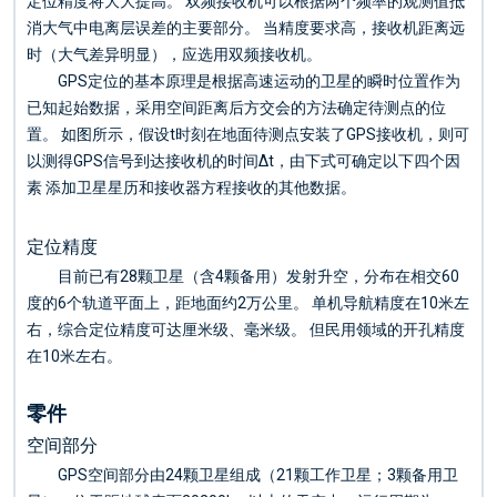
定位精度将大大提高。 双频接收机可以根据两个频率的观测值抵
消大气中电离层误差的主要部分。 当精度要求高，接收机距离远
时（大气差异明显），应选用双频接收机。
GPS定位的基本原理是根据高速运动的卫星的瞬时位置作为
已知起始数据，采用空间距离后方交会的方法确定待测点的位
置。 如图所示，假设t时刻在地面待测点安装了GPS接收机，则可
以测得GPS信号到达接收机的时间Δt，由下式可确定以下四个因
素 添加卫星星历和接收器方程接收的其他数据。
定位精度
目前已有28颗卫星（含4颗备用）发射升空，分布在相交60
度的6个轨道平面上，距地面约2万公里。 单机导航精度在10米左
右，综合定位精度可达厘米级、毫米级。 但民用领域的开孔精度
在10米左右。
零件
空间部分
GPS空间部分由24颗卫星组成（21颗工作卫星；3颗备用卫