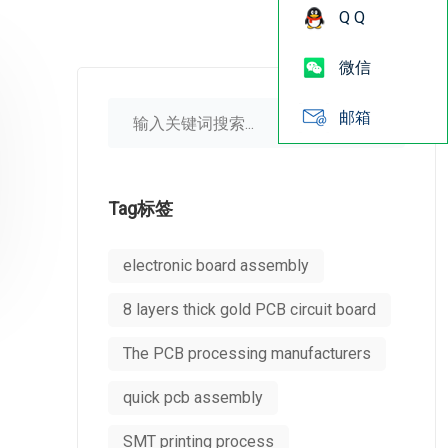
Q Q
微信
邮箱
Tag标签
electronic board assembly
8 layers thick gold PCB circuit board
The PCB processing manufacturers
quick pcb assembly
SMT printing process