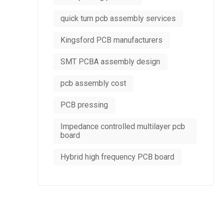
quick turn pcb assembly services
Kingsford PCB manufacturers
SMT PCBA assembly design
pcb assembly cost
PCB pressing
Impedance controlled multilayer pcb
board
Hybrid high frequency PCB board