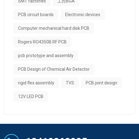
SMT factories
工控BGA
PCB circuit boards
Electronic devices
Computer mechanical hard disk PCB
Rogers RO4350B RF PCB
pcb prototype and assembly
PCB Design of Chemical Air Detector
rigid flex assembly
TVS
PCB joint design
12V LED PCB