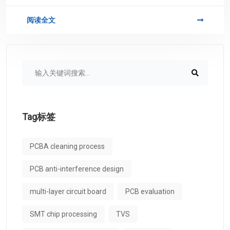
related to PCB.
阅读全文
Tag标签
PCBA cleaning process
PCB anti-interference design
multi-layer circuit board
PCB evaluation
SMT chip processing
TVS