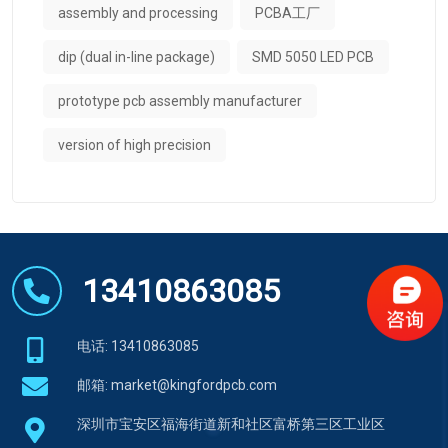
assembly and processing
PCBA工厂
dip (dual in-line package)
SMD 5050 LED PCB
prototype pcb assembly manufacturer
version of high precision
13410863085
电话: 13410863085
邮箱:
market@kingfordpcb.com
深圳市宝安区福海街道新和社区富桥第三区工业区