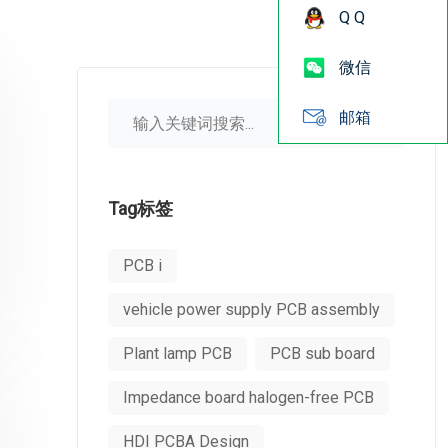
Q Q
微信
邮箱
Tag标签
PCB i
vehicle power supply PCB assembly
Plant lamp PCB
PCB sub board
Impedance board halogen-free PCB
HDI PCBA Design