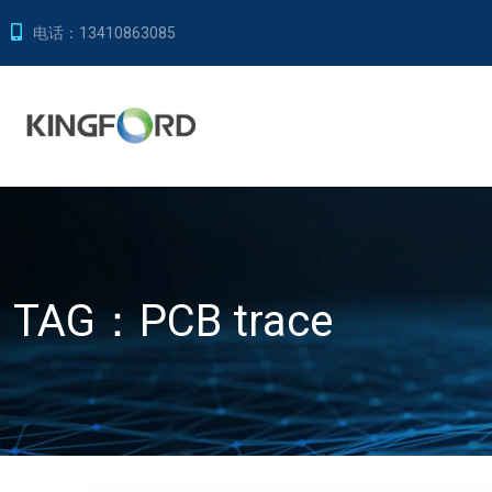
电话：
13410863085
TAG：
PCB trace