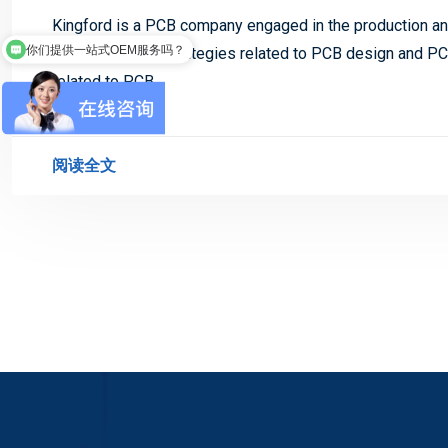
Kingford is a PCB company engaged in the production and
你们提供一站式OEM服务吗？
also have many strategies related to PCB design and PCB
related to PCB.
阅读全文