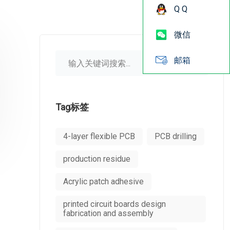
Q Q
微信
邮箱
Tag标签
4-layer flexible PCB
PCB drilling
production residue
Acrylic patch adhesive
printed circuit boards design
fabrication and assembly