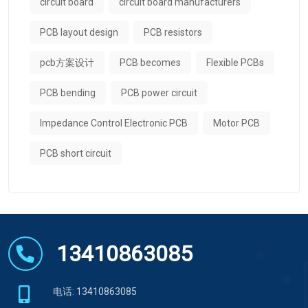
circuit board
circuit board manufacturers
PCB layout design
PCB resistors
pcb方案设计
PCB becomes
Flexible PCBs
PCB bending
PCB power circuit
Impedance Control Electronic PCB
Motor PCB
PCB short circuit
13410863085
电话: 13410863085