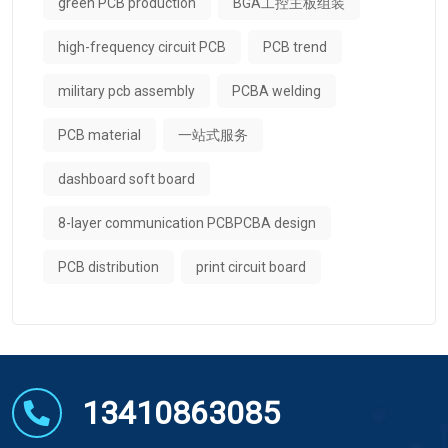
green PCB production
BGA工控主板组装
high-frequency circuit PCB
PCB trend
military pcb assembly
PCBA welding
PCB material
一站式服务
dashboard soft board
8-layer communication PCBPCBA design
PCB distribution
print circuit board
13410863085