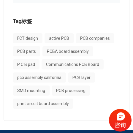
Tag标签
FCT design
active PCB
PCB companies
PCB parts
PCBA board assembly
P C B pad
Communications PCB Board
pcb assembly california
PCB layer
SMD mounting
PCB processing
print circuit board assembly