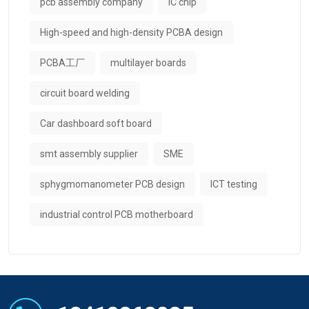
pcb assembly company
IC chip
High-speed and high-density PCBA design
PCBA工厂
multilayer boards
circuit board welding
Car dashboard soft board
smt assembly supplier
SME
sphygmomanometer PCB design
ICT testing
industrial control PCB motherboard