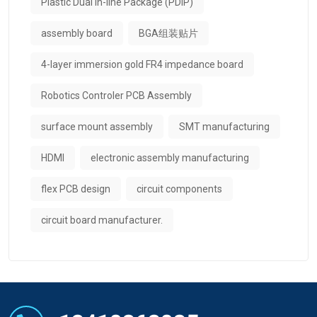
Plastic Dual In-line Package (PDIP)
assembly board
BGA组装贴片
4-layer immersion gold FR4 impedance board
Robotics Controler PCB Assembly
surface mount assembly
SMT manufacturing
HDMI
electronic assembly manufacturing
flex PCB design​
circuit components
circuit board manufacturer.